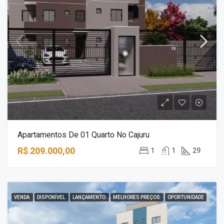
Apartamentos De 01 Quarto No Cajuru
R$ 209.000,00
1
1
29
VENDA
DISPONÍVEL
LANÇAMENTO
MELHORES PREÇOS
OPORTUNIDADE