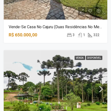
Vende-Se Casa No Cajuru (duas Residências No Mesmo Terreno)
R$ 650.000,00
3
1
322
VENDA
DISPONÍVEL