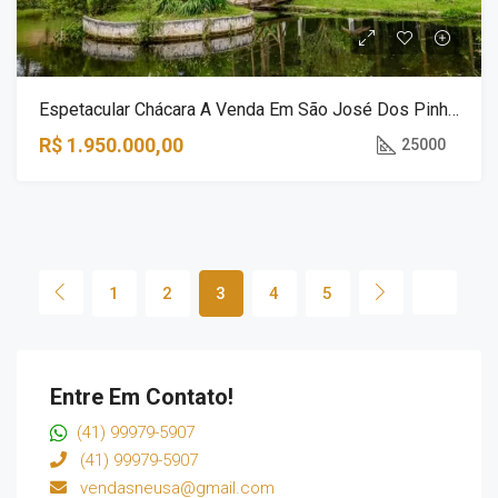
Espetacular Chácara A Venda Em São José Dos Pinhais
R$ 1.950.000,00
25000
1
2
3
4
5
Entre Em Contato!
(41) 99979-5907
(41) 99979-5907
vendasneusa@gmail.com