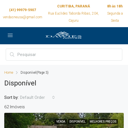
CURITIBA, PARANÁ
8h às 18h
(41) 99979-5907
Rua Euclides Taborda Ribas, 204,
Segunda a
vendasneusa@gmail.com
Cajuru
Sexta
Home
Disponível
(Page 3)
Disponível
Sort by:
Default Order
62 Imóveis
VENDA
DISPONÍVEL
MELHORES PREÇOS