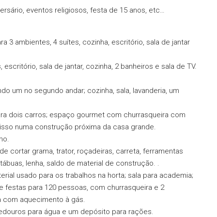
rsário, eventos religiosos, festa de 15 anos, etc…
3 ambientes, 4 suítes, cozinha, escritório, sala de jantar
critório, sala de jantar, cozinha, 2 banheiros e sala de TV.
do um no segundo andar; cozinha, sala, lavanderia, um
ara dois carros; espaço gourmet com churrasqueira com
o isso numa construção próxima da casa grande.
mo.
 cortar grama, trator, roçadeiras, carreta, ferramentas
ábuas, lenha, saldo de material de construção. .
rial usado para os trabalhos na horta; sala para academia;
de festas para 120 pessoas, com churrasqueira e 2
ia com aquecimento à gás.
bedouros para água e um depósito para rações.