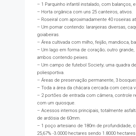
– 1 Parquinho infantil instalado, com balanços,
– Horta orgânica com uns 25 canteiros, ativos.
– Roseiral com aproximadamente 40 roseiras at
– Um pomar contendo: laranjeiras diversas, caquize
goiabeiras.
– Área cultivada com milho, feijão, mandioca, ba
– Um lago em forma de coração; outro grande, 
ambos contendo peixes.
– Um campo de futebol Society; uma quadra de
poliesportiva.
– Áreas de preservação permanente, 3 bosque
– Toda a área da chácara cercada com cerca vi
– 2 portões de entrada com câmera, controle re
com um quiosque.
– Acessos internos principais, totalmente asfa
de ardósia de 60mm.
– 1 poço artesiano de 180m de profundidade, c
25,67% -3.0000 hectares sendo 1.8000 hectare