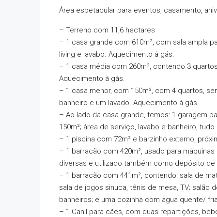
Área espetacular para eventos, casamento, anive
– Terreno com 11,6 hectares
– 1 casa grande com 610m², com sala ampla para 
living e lavabo. Aquecimento à gás.
– 1 casa média com 260m², contendo 3 quartos, es
Aquecimento à gás.
– 1 casa menor, com 150m², com 4 quartos, sen
banheiro e um lavado. Aquecimento à gás.
– Ao lado da casa grande, temos: 1 garagem p
150m²; área de serviço, lavabo e banheiro, tud
– 1 piscina com 72m² e barzinho externo, próxi
– 1 barracão com 420m², usado para máquinas de
diversas e utilizado também como depósito de t
– 1 barracão com 441m², contendo: sala de mate
sala de jogos sinuca, tênis de mesa, TV; salão 
banheiros; e uma cozinha com água quente/ fr
– 1 Canil para cães, com duas repartições, be