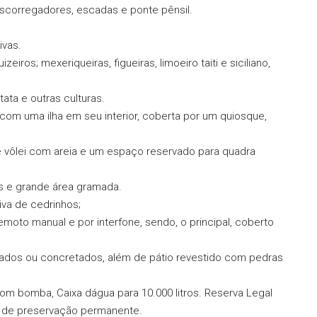
 escorregadores, escadas e ponte pênsil.
ivas.
iros; mexeriqueiras, figueiras, limoeiro taiti e siciliano,
tata e outras culturas.
com uma ilha em seu interior, coberta por um quiosque,
 vôlei com areia e um espaço reservado para quadra
s e grande área gramada.
va de cedrinhos;
moto manual e por interfone, sendo, o principal, coberto
ltados ou concretados, além de pátio revestido com pedras
om bomba, Caixa dágua para 10.000 litros. Reserva Legal
s de preservação permanente.