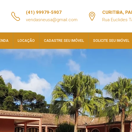
(41) 99979-5907
CURITIBA, P
vendasneusa@gmail.com
Rua Euclides T
ENDA
LOCAÇÃO
CADASTRE SEU IMÓVEL
SOLICITE SEU IMÓVEL