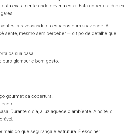
está exatamente onde deveria estar. Esta cobertura duplex
ugares.
ambientes, atravessando os espaços com suavidade. A
ocê sente, mesmo sem perceber — o tipo de detalhe que
orta da sua casa…
de puro glamour e bom gosto.
ço gourmet da cobertura.
ficado.
asa. Durante o dia, a luz aquece o ambiente. À noite, o
rável.
r mais do que segurança e estrutura. É escolher