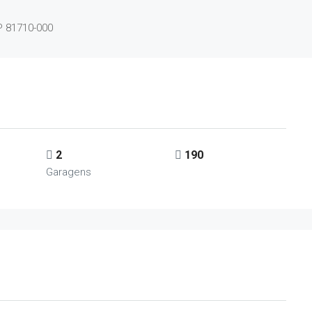
P 81710-000
2
190
Garagens