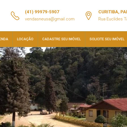
(41) 99979-5907
CURITIBA, P
vendasneusa@gmail.com
Rua Euclides T
ENDA
LOCAÇÃO
CADASTRE SEU IMÓVEL
SOLICITE SEU IMÓVEL