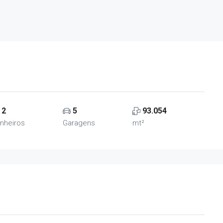
2
5
93.054
nheiros
Garagens
mt²