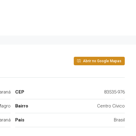
Abrir no Google Mapas
araná
CEP
83535-976
Magro
Bairro
Centro Cívico
araná
País
Brasil