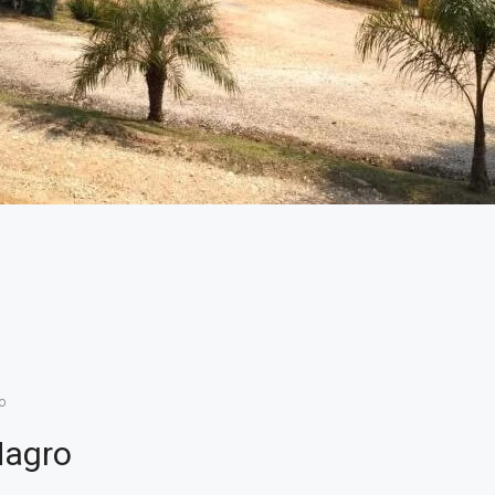
o
Magro