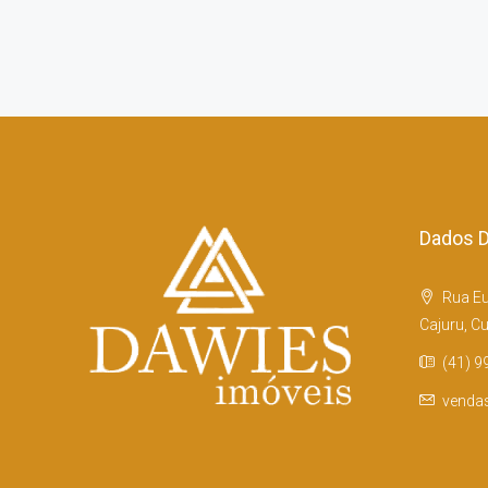
Dados D
Rua Eu
Cajuru, Cu
(41) 9
venda