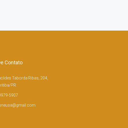
e Contato
clides Taborda Ribas, 204,
ritiba/PR
9979-5907
sneusa@gmail.com