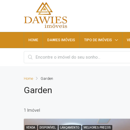
HOME
DAWIES IMÓVEIS
TIPO DE IMÓVEIS
V
Home
Garden
Garden
1 Imóvel
VENDA
DISPONÍVEL
LANÇAMENTO
MELHORES PREÇOS