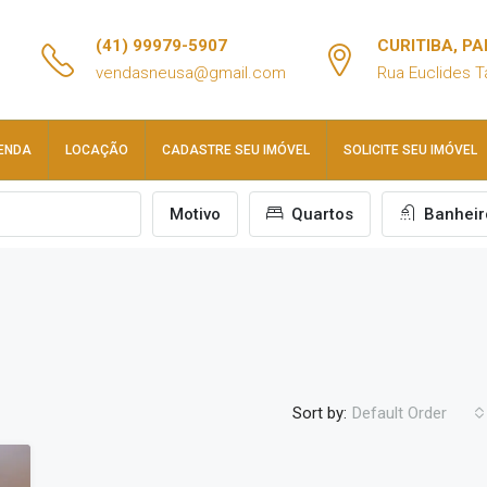
(41) 99979-5907
CURITIBA, P
vendasneusa@gmail.com
Rua Euclides T
ENDA
LOCAÇÃO
CADASTRE SEU IMÓVEL
SOLICITE SEU IMÓVEL
Motivo
Quartos
Banheir
Sort by:
Default Order