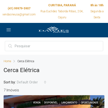
CURITIBA, PARANÁ
8h às 18h
(41) 99979-5907
Rua Euclides Taborda Ribas, 204,
Segunda a
vendasneusa@gmail.com
Cajuru
Sexta
Home
Cerca Elétrica
Cerca Elétrica
Sort by:
Default Order
7 Imóveis
VENDA
DISPONÍVEL
LANÇAMENTO
OPORTUNIDADE