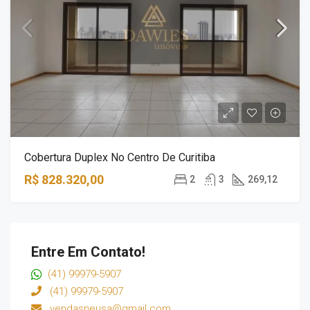
Cobertura Duplex No Centro De Curitiba
R$ 828.320,00
2
3
269,12
Entre Em Contato!
(41) 99979-5907
(41) 99979-5907
vendasneusa@gmail.com