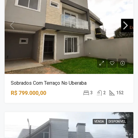
Sobrados Com Terraço No Uberaba
R$ 799.000,00
3
2
152
VENDA
DISPONÍVEL