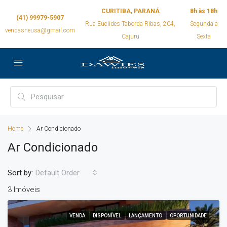
CURITIBA, PARANÁ
8h às 18h
(41) 99979-5907
Rua Euclides Taborda Ribas, 204,
Segunda a
vendasneusa@gmail.com
Cajuru
Sexta
Home
Ar Condicionado
Ar Condicionado
Sort by:
Default Order
3 Imóveis
VENDA
DISPONÍVEL
LANÇAMENTO
OPORTUNIDADE