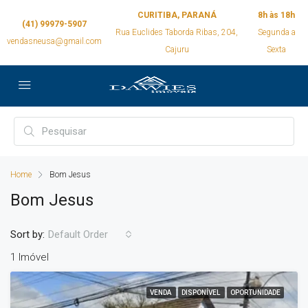
CURITIBA, PARANÁ
8h às 18h
(41) 99979-5907
Rua Euclides Taborda Ribas, 204,
Segunda a
vendasneusa@gmail.com
Cajuru
Sexta
Home
Bom Jesus
Bom Jesus
Sort by:
Default Order
1 Imóvel
VENDA
DISPONÍVEL
OPORTUNIDADE